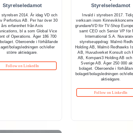
Styrelseledamot
Styrelseledamot
i styrelsen 2014. Är idag VD och
Invald i styrelsen 2017. Tidi
v Perfortius AB. Per har över 30
verksam inom Kinnevikkoncer
års erfarenhet från Axis
grundare/VD för TV-Shop Euro
ications, bl a som Global Vice
samt CEO och Senior VP för 
ent of Operations. Äger 186 700
International S.A. Nuvaran
i bolaget. Oberoende i förhållande
styrelseuppdrag: Malmö Red
bolaget/bolagsledningen och/eller
Holding AB, Malmö Redhawks I
större aktieägare.
AB, Huvudverket Konsult och 
AB, Kompani3 Holding AB och
Sverige AB. Äger 250 000 akt
Follow on LinkedIn
bolaget. Oberoende i förhålland
bolaget/bolagsledningen och/elle
aktieägare.
Follow on LinkedIn