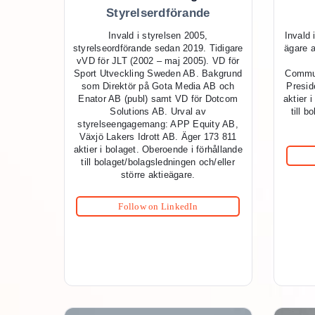
Styrelserdförande
Invald i styrelsen 2005,
Invald 
styrelseordförande sedan 2019. Tidigare
ägare a
vVD för JLT (2002 – maj 2005). VD för
Sport Utveckling Sweden AB. Bakgrund
Commun
som Direktör på Gota Media AB och
Presid
Enator AB (publ) samt VD för Dotcom
aktier 
Solutions AB. Urval av
till 
styrelseengagemang: APP Equity AB,
Växjö Lakers Idrott AB. Äger 173 811
aktier i bolaget. Oberoende i förhållande
till bolaget/bolagsledningen och/eller
större aktieägare.
Follow on LinkedIn