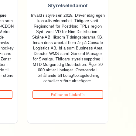
Styrelseledamot
gare
Invald i styrelsen 2019. Driver idag egen
nen som
konsultverksamhet. Tidigare varit
pe/CDON
Regionchef för PostNord TPLs region
Metro
Syd, varit VD för Nim Distribution i
de
Skåne AB, liksom Tidningsbärarna KB.
hawks
Innan dess arbetat flera år på Consafe
shockey
Logistics AB, bl a som Business Area
Finans
Director WMS samt General Manager
 Zenzr
för Sverige. Tidigare styrelseuppdrag i
ier i
MTD Morgontidig Distribution. Äger 20
e till
000 aktier i bolaget. Oberoende i
r större
förhållande till bolag/bolagsledning
och/eller större aktieägare.
Follow on LinkedIn